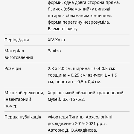
форми, одна довга сторона пряма.
Язичок (облама-ний) у вигляді
штиря з обламаним кінчи-ком,
форма перетину незрозуміла.
Елемент одягу.
Період/дата
XIV-XV ст
Матеріал
Залізо
виготовлення
Розміри
2,8 х 2,0 см, ширина – 0,4-0,5 см;
товщина – 0,25 см; язичок: L – 1,9
см, перетин – 0,5 х 0,4 см.
Місце збереження,
Херсонський обласний краєзнавчий
інвентарний
музей, BX -1575/2.
номер
Перша публікація
«Фортеця Тягинь. Археологічні
дослідження 2019-2021 рр.».
Автори: Д.Ю.Алядінова,