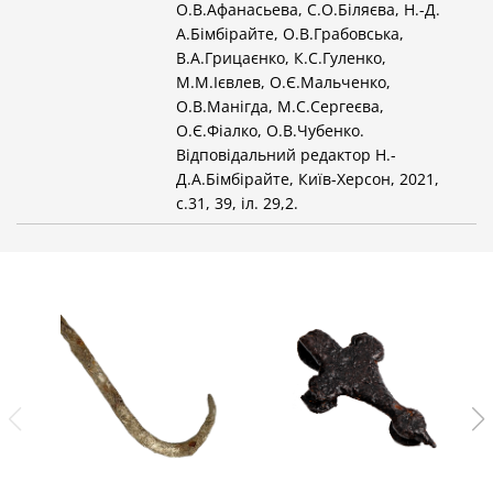
О.В.Афанасьева, С.О.Біляєва, Н.-Д.
А.Бімбірайте, О.В.Грабовська,
В.А.Грицаєнко, К.С.Гуленко,
М.М.Ієвлев, О.Є.Мальченко,
О.В.Манігда, М.С.Сергеєва,
О.Є.Фіалко, О.В.Чубенко.
Відповідальний редактор Н.-
Д.А.Бімбірайте, Київ-Херсон, 2021,
с.31, 39, іл. 29,2.