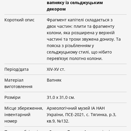
вапняку із сельджуцьким
декором
Короткий опис
Фрагмент капітелі складається з
двох частин: плити та фрагменту
колони, яка розширена у верхній
частині та трохи звужена донизу. Та
пояска з різьбленням у
сельджуцькому стилі, що нібито
перев’язує полотно колони.
Період/дата
XIV-XV ст.
Матеріал
Вапняк
виготовлення
Розміри
31,0 х 31,0 см.
Місце збереження,
Археологічний музей ІА НАН
інвентарний
України, ПСЕ-2021, с. Тягинка, р.3,
номер
кв.9, №132.