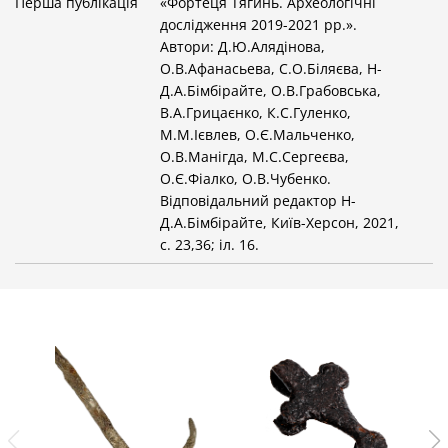
Перша публікація
«Фортеця Тягинь. Археологічні
дослідження 2019-2021 рр.».
Автори: Д.Ю.Алядінова,
О.В.Афанасьева, С.О.Біляєва, Н-
Д.А.Бімбірайте, О.В.Грабовська,
В.А.Грицаєнко, К.С.Гуленко,
М.М.Ієвлев, О.Є.Мальченко,
О.В.Манігда, М.С.Сергеєва,
О.Є.Фіалко, О.В.Чубенко.
Відповідальний редактор Н-
Д.А.Бімбірайте, Київ-Херсон, 2021,
с. 23,36; іл. 16.