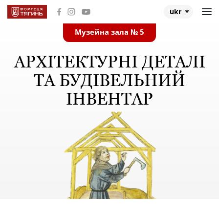
ukr
Музейна зала № 5
Головна
АРХІТЕКТУРНІ ДЕТАЛІ
Музейні зали
ТА БУДІВЕЛЬНИЙ
ІНВЕНТАР
Про Тягинь
Про експедицію
Дослідження
Події та відео