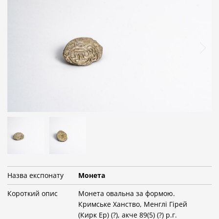
Назва експонату
Монета
Короткий опис
Монета овальна за формою.
Кримське Ханство, Менглі Гірей
(Кирк Ер) (?), акче 89(5) (?) р.г.