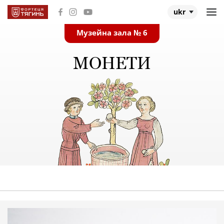
ukr
Музейна зала № 6
Головна
МОНЕТИ
Музейні зали
Про Тягинь
Про експедицію
Дослідження
Події та відео