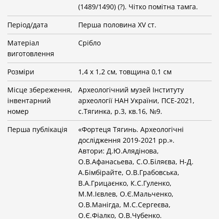
(1489/1490) (?). Чітко помітна тамга.
Період/дата
Перша половина XV ст.
Матеріал
Срібло
виготовлення
Розміри
1,4 х 1,2 см, товщина 0,1 см
Місце збереження,
Археологічний музей Інституту
інвентарний
археології НАН України, ПСЕ-2021,
номер
с.Тягинка, р.3, кв.16, №9.
Перша публікація
«Фортеця Тягинь. Археологічні
дослідження 2019-2021 рр.».
Автори: Д.Ю.Алядінова,
О.В.Афанасьева, С.О.Біляєва, Н-Д.
А.Бімбірайте, О.В.Грабовська,
В.А.Грицаєнко, К.С.Гуленко,
М.М.Ієвлев, О.Є.Мальченко,
О.В.Манігда, М.С.Сергеєва,
О.Є.Фіалко, О.В.Чубенко.